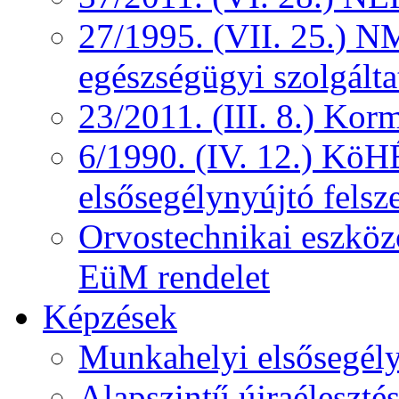
27/1995. (VII. 25.) NM
egészségügyi szolgálta
23/2011. (III. 8.) Kor
6/1990. (IV. 12.) KöH
elsősegélynyújtó felsz
Orvostechnikai eszközö
EüM rendelet
Képzések
Munkahelyi elsősegély
Alapszintű újraélesztés