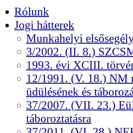
Rólunk
Jogi hátterek
Munkahelyi elsősegély
3/2002. (II. 8.) SZCS
1993. évi XCIII. törv
12/1991. (V. 18.) NM r
üdülésének és táborozá
37/2007. (VII. 23.) 
táboroztatásra
37/2011. (VI. 28.) NEF