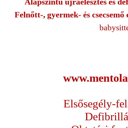
Alapszintű újraélesztés és de
Felnőtt-, gyermek- és csecsemő 
babysitt
www.mentola
Elsősegély-fel
Defibrillá