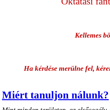
Oktatási fan
Kellemes bö
Ha kérdése merülne fel, kére
Miért tanuljon nálunk?
Mint minden területen, az elsősegély-