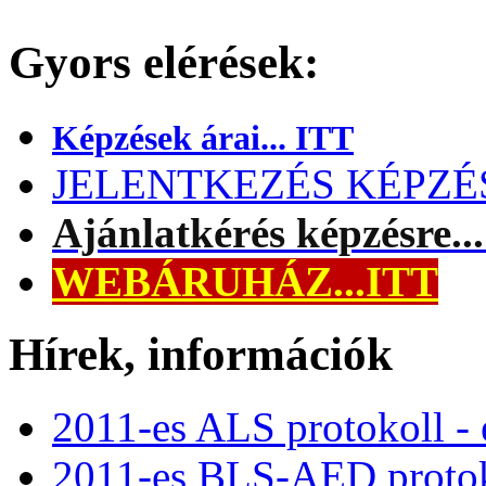
Gyors elérések:
Képzések árai... ITT
JELENTKEZÉS KÉPZÉSR
Ajánlatkérés képzésre..
WEBÁRUHÁZ...ITT
Hírek, információk
2011-es ALS protokoll -
2011-es BLS-AED protok