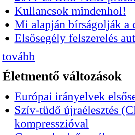
Kullancsok mindenhol!
Mi alapján bírságolják a 
Elsősegély felszerelés a
tovább
Életmentő változások
Európai irányelvek elsős
Szív-tüdő újraélesztés (
kompresszióval