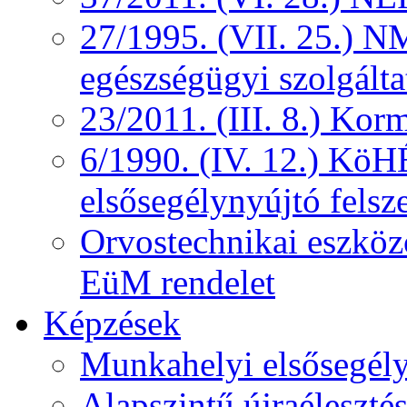
27/1995. (VII. 25.) NM
egészségügyi szolgálta
23/2011. (III. 8.) Kor
6/1990. (IV. 12.) KöH
elsősegélynyújtó felsz
Orvostechnikai eszközö
EüM rendelet
Képzések
Munkahelyi elsősegély
Alapszintű újraélesztés