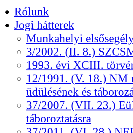
Rólunk
Jogi hátterek
Munkahelyi elsősegély
3/2002. (II. 8.) SZCS
1993. évi XCIII. törv
12/1991. (V. 18.) NM r
üdülésének és táborozá
37/2007. (VII. 23.) 
táboroztatásra
37/2011. (VI. 28.) NEF