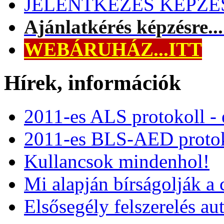
JELENTKEZÉS KÉPZÉSR
Ajánlatkérés képzésre..
WEBÁRUHÁZ...ITT
Hírek, információk
2011-es ALS protokoll -
2011-es BLS-AED protok
Kullancsok mindenhol!
Mi alapján bírságolják a 
Elsősegély felszerelés a