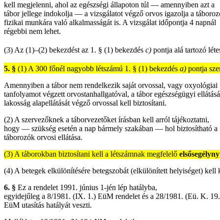
kell megjelenni, ahol az egészségi állapoton túl — amennyiben azt a
tábor jellege indokolja — a vizsgálatot végző orvos igazolja a táboro
fizikai munkára való alkalmasságát is. A vizsgálat időpontja 4 napnál
régebbi nem lehet.
(3)
Az (1)–(2) bekezdést az 1. § (1) bekezdés
c)
pontja alá tartozó lét
5. §
(1)
A 300 főnél nagyobb létszámú 1. § (1) bekezdés
a)
pontja szer
Amennyiben a tábor nem rendelkezik saját orvossal, vagy oxyológiai
tanfolyamot végzett orvostanhallgatóval, a tábor egészségügyi ellátásá
lakosság alapellátását végző orvossal kell biztosítani.
(2) A szervezőknek a táborvezetőket írásban kell arról tájékoztatni,
hogy — szükség esetén a nap bármely szakában — hol biztosítható a
táborozók orvosi ellátása.
(3) A táborokban biztosítani kell a létszámnak megfelelő
elsősegélyny
(4) A betegek elkülönítésére betegszobát (elkülönített helyiséget) kell k
6. §
Ez a rendelet 1991. június 1-jén lép hatályba,
egyidejűleg a 8/1981. (IX. 1.) EüM rendelet és a 28/1981. (Eü. K. 19.
EüM utasítás hatályát veszti.