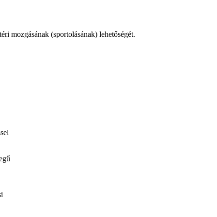
téri mozgásának (sportolásának) lehetőségét.
sel
legű
i