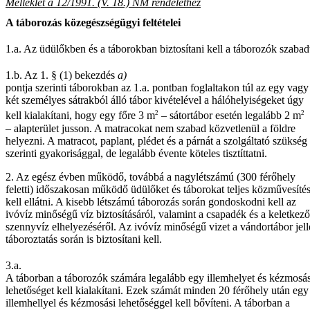
Melléklet a 12/1991. (V. 18.) NM rendelethez
A táborozás közegészségügyi feltételei
1.a.
Az üdülőkben és a táborokban biztosítani kell a táborozók szabad
1.b.
Az 1. § (1) bekezdés
a)
pontja szerinti táborokban az 1.a. pontban foglaltakon túl az egy vagy
két személyes sátrakból álló tábor kivételével a hálóhelyiségeket úgy
2
2
kell kialakítani, hogy egy főre 3 m
– sátortábor esetén legalább 2 m
– alapterület jusson. A matracokat nem szabad közvetlenül a földre
helyezni. A matracot, paplant, plédet és a párnát a szolgáltató szükség
szerinti gyakorisággal, de legalább évente köteles tisztíttatni.
2. Az egész évben működő, továbbá a nagylétszámú (300 férőhely
feletti) időszakosan működő üdülőket és táborokat teljes közművesítés
kell ellátni. A kisebb létszámú táborozás során gondoskodni kell az
ivóvíz minőségű víz biztosításáról, valamint a csapadék és a keletkező
szennyvíz elhelyezéséről. Az ivóvíz minőségű vizet a vándortábor jel
táboroztatás során is biztosítani kell.
3.a.
A táborban a táborozók számára legalább egy illemhelyet és kézmosás
lehetőséget kell kialakítani. Ezek számát minden 20 férőhely után egy
illemhellyel és kézmosási lehetőséggel kell bővíteni. A táborban a