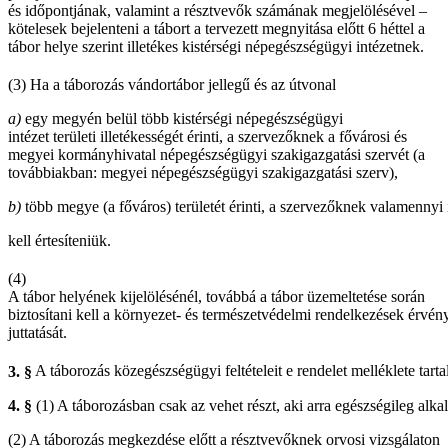
és időpontjának, valamint a résztvevők számának megjelölésével –
kötelesek bejelenteni a tábort a tervezett megnyitása előtt 6 héttel a
tábor helye szerint illetékes kistérségi népegészségügyi intézetnek.
(3)
Ha a táborozás vándortábor jellegű és az útvonal
a)
egy megyén belül több kistérségi népegészségügyi
intézet területi illetékességét érinti, a szervezőknek a fővárosi és
megyei kormányhivatal népegészségügyi szakigazgatási szervét (a
továbbiakban: megyei népegészségügyi szakigazgatási szerv),
b)
több megye (a főváros) területét érinti, a szervezőknek valamennyi
kell értesíteniük.
(4)
A tábor helyének kijelölésénél, továbbá a tábor üzemeltetése során
biztosítani kell a környezet- és természetvédelmi rendelkezések érvén
juttatását.
3. §
A táborozás közegészségügyi feltételeit e rendelet melléklete tart
4. §
(1) A táborozásban csak az vehet részt, aki arra egészségileg alka
(2) A táborozás megkezdése előtt a résztvevőknek orvosi vizsgálaton