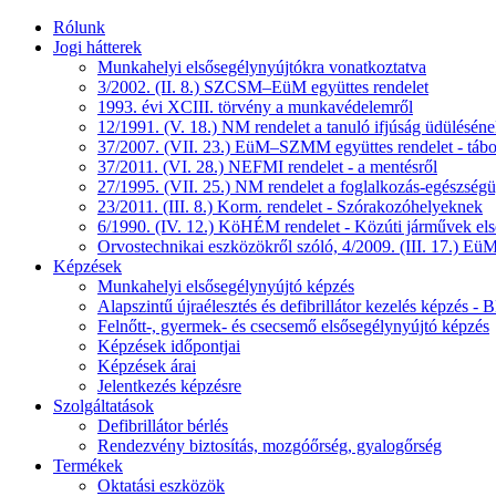
Rólunk
Jogi hátterek
Munkahelyi elsősegélynyújtókra vonatkoztatva
3/2002. (II. 8.) SZCSM–EüM együttes rendelet
1993. évi XCIII. törvény a munkavédelemről
12/1991. (V. 18.) NM rendelet a tanuló ifjúság üdüléséne
37/2007. (VII. 23.) EüM–SZMM együttes rendelet - tábo
37/2011. (VI. 28.) NEFMI rendelet - a mentésről
27/1995. (VII. 25.) NM rendelet a foglalkozás-egészségüg
23/2011. (III. 8.) Korm. rendelet - Szórakozóhelyeknek
6/1990. (IV. 12.) KöHÉM rendelet - Közúti járművek első
Orvostechnikai eszközökről szóló, 4/2009. (III. 17.) EüM
Képzések
Munkahelyi elsősegélynyújtó képzés
Alapszintű újraélesztés és defibrillátor kezelés képzés 
Felnőtt-, gyermek- és csecsemő elsősegélynyújtó képzés
Képzések időpontjai
Képzések árai
Jelentkezés képzésre
Szolgáltatások
Defibrillátor bérlés
Rendezvény biztosítás, mozgóőrség, gyalogőrség
Termékek
Oktatási eszközök