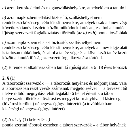
a)
azon kereskedelmi és magánszálláshelyekre, amelyekben a tanuló ifj
b)
azon napközbeni ellátást biztosító, szálláshellyel nem
rendelkező közösségi célú létesítményekre, amelyek csak a tanév vége
következő tanév kezdete között működnek tartósan, és ahol a tanuló
ifjúság szervezett foglalkoztatása történik [az
a)
és
b)
pont a továbbiak
c)
azon napközbeni ellátást biztosító, szálláshellyel nem
rendelkező közösségi célú létesítményekre, amelyek a tanév ideje alat
is tartósan működnek, és ahol a tanév vége és a következő tanév kezd
között a tanuló ifjúság szervezett foglalkoztatása történik.
(2) E rendelet alkalmazásában tanuló ifjúság alatt a 6–18 éves korosztál
2. §
(1)
A táborozást szervezők — a táborozás helyének és időpontjának, val
a táborozásban részt vevők számának megjelölésével — a tervezett tá
illetve üdülő megnyitása előtt legalább 6 héttel értesítik a tábor
helye szerint illetékes fővárosi és megyei kormányhivatal kistérségi
(fővárosi kerületi) népegészségügyi intézetét (a továbbiakban:
kistérségi népegészségügyi intézet).
(2)
Az 1. § (1) bekezdés
c)
pontja szerinti táborok esetében a tábort szervezők – a tábor helyének