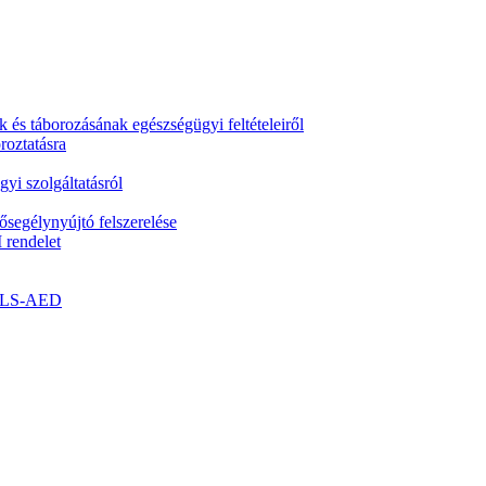
k és táborozásának egészségügyi feltételeiről
roztatásra
yi szolgáltatásról
segélynyújtó felszerelése
 rendelet
- BLS-AED