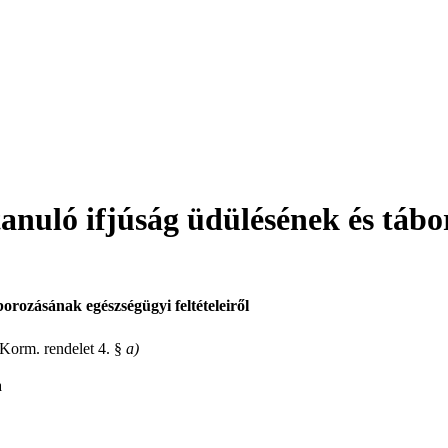
 tanuló ifjúság üdülésének és táb
borozásának egészségügyi feltételeiről
 Korm. rendelet
4. §
a)
a