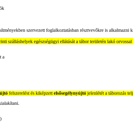
zók
esítményekben szervezett foglalkoztatásban résztvevőkre is alkalmazni ke
inti szálláshelyek egészségügyi ellátását a tábor területén lakó orvossal k
t a
újtó
felszerelést és kiképzett
elsősegélynyújtó
jelenlétét a táborozás telj
ialakítani.
)