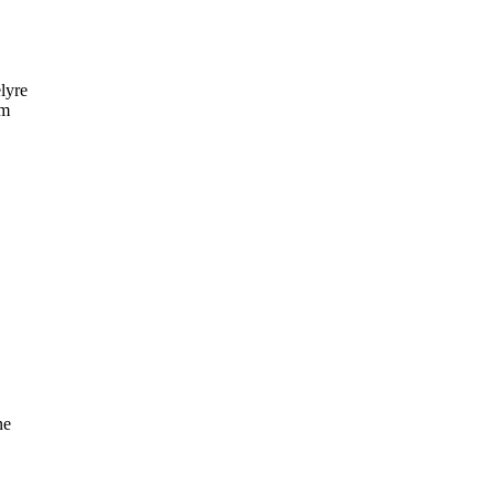
lyre
om
,
ne