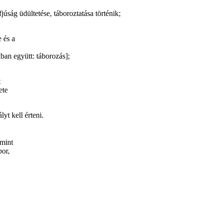
úság üdültetése, táboroztatása történik;
 és a
ban együtt: táborozás];
t
ete
yt kell érteni.
amint
bor,