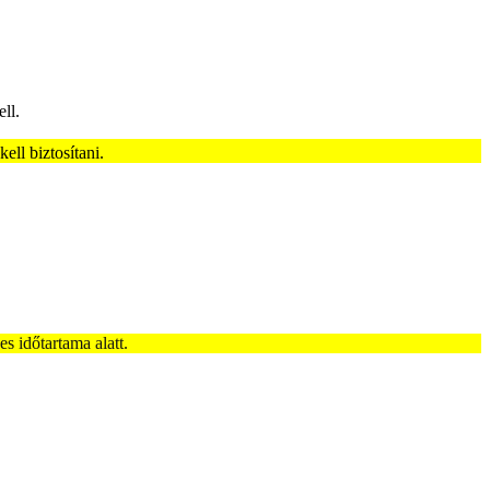
ll.
ell biztosítani.
es időtartama alatt.