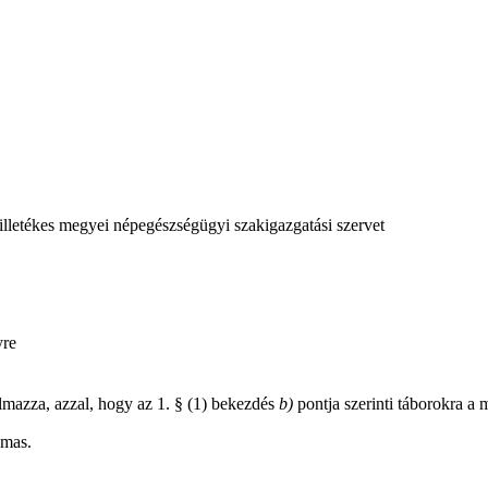
 illetékes megyei népegészségügyi szakigazgatási szervet
yre
almazza, azzal, hogy az 1. § (1) bekezdés
b)
pontja szerinti táborokra a m
lmas.