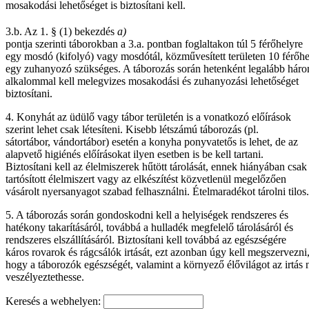
mosakodási lehetőséget is biztosítani kell.
3.b.
Az 1. § (1) bekezdés
a)
pontja szerinti táborokban a 3.a. pontban foglaltakon túl 5 férőhelyre
egy mosdó (kifolyó) vagy mosdótál, közművesített területen 10 férőhe
egy zuhanyozó szükséges. A táborozás során hetenként legalább hár
alkalommal kell melegvizes mosakodási és zuhanyozási lehetőséget
biztosítani.
4. Konyhát az üdülő vagy tábor területén is a vonatkozó előírások
szerint lehet csak létesíteni. Kisebb létszámú táborozás (pl.
sátortábor, vándortábor) esetén a konyha ponyvatetős is lehet, de az
alapvető higiénés előírásokat ilyen esetben is be kell tartani.
Biztosítani kell az élelmiszerek hűtött tárolását, ennek hiányában csak
tartósított élelmiszert vagy az elkészítést közvetlenül megelőzően
vásárolt nyersanyagot szabad felhasználni. Ételmaradékot tárolni tilos.
5. A táborozás során gondoskodni kell a helyiségek rendszeres és
hatékony takarításáról, továbbá a hulladék megfelelő tárolásáról és
rendszeres elszállításáról. Biztosítani kell továbbá az egészségére
káros rovarok és rágcsálók irtását, ezt azonban úgy kell megszervezni
hogy a táborozók egészségét, valamint a környező élővilágot az irtás 
veszélyeztethesse.
Keresés a webhelyen: