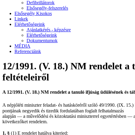
Defibrillátorok
Elsősegély-felszerelés
Elsősegély Kisokos
Linkek
Elérhetőségeink
Ajánlatkérés - képzésre
Elérhetőségeink
Dokumentumok
MÉDIA
Referenciáink
12/1991. (V. 18.) NM rendelet a
feltételeiről
A 12/1991. (V. 18.) NM rendelet a tanuló ifjúság üdülésének és tá
A népjóléti miniszter
feladat- és hatásköréről szóló 49/1990. (IX. 15.)
pontjának negyedik és tizedik fordulatában foglalt felhatalmazás
alapján — a művelődési és közoktatási miniszterrel egyetértésben — 
következőket rendelem.
1. §
(1) E rendelet hatálya kiterjed: