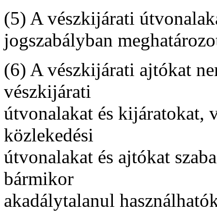
(5) A vészkijárati útvonalak
jogszabályban meghatározott
(6) A vészkijárati ajtókat n
vészkijárati
útvonalakat és kijáratokat,
közlekedési
útvonalakat és ajtókat szab
bármikor
akadálytalanul használható