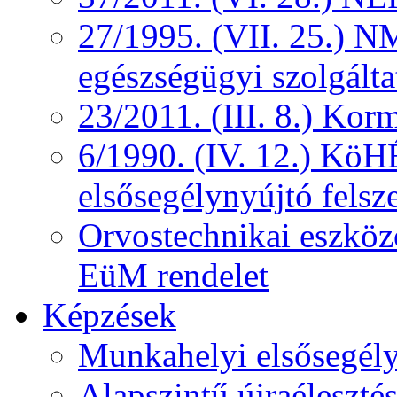
27/1995. (VII. 25.) NM
egészségügyi szolgálta
23/2011. (III. 8.) Kor
6/1990. (IV. 12.) KöH
elsősegélynyújtó felsz
Orvostechnikai eszközö
EüM rendelet
Képzések
Munkahelyi elsősegély
Alapszintű újraélesztés