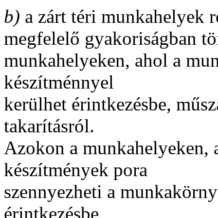
b)
a zárt téri munkahelyek r
megfelelő gyakoriságban tört
munkahelyeken, ahol a munk
készítménnyel
kerülhet érintkezésbe, műs
takarításról.
Azokon a munkahelyeken, a
készítmények pora
szennyezheti a munkakörnye
érintkezésbe