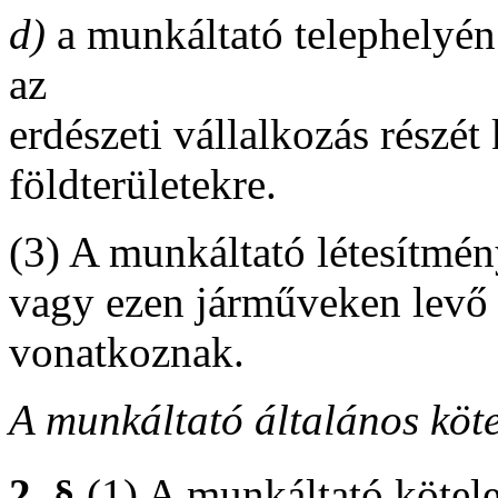
d)
a munkáltató telephelyén
az
erdészeti vállalkozás részé
földterületekre.
(3) A munkáltató létesítmén
vagy ezen járműveken levő
vonatkoznak.
A munkáltató általános köte
2. §
(1) A munkáltató kötele