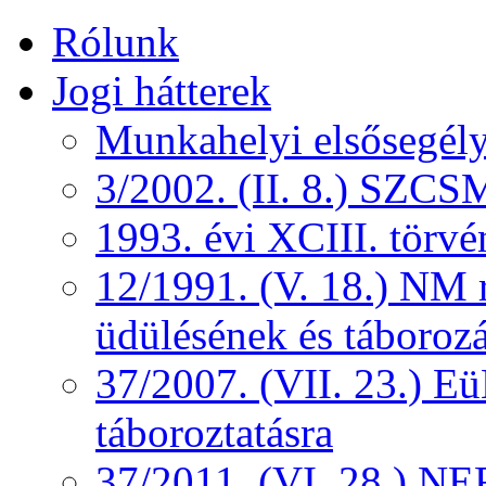
Rólunk
Jogi hátterek
Munkahelyi elsősegély
3/2002. (II. 8.) SZCS
1993. évi XCIII. törv
12/1991. (V. 18.) NM r
üdülésének és táborozá
37/2007. (VII. 23.) 
táboroztatásra
37/2011. (VI. 28.) NEF