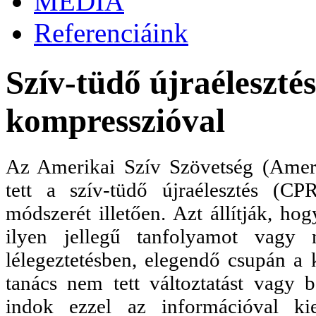
MÉDIA
Referenciáink
Szív-tüdő újraéleszté
kompresszióval
Az Amerikai Szív Szövetség (Ameri
tett a szív-tüdő újraélesztés (C
módszerét illetően. Azt állítják, h
ilyen jellegű tanfolyamot vagy
lélegeztetésben, elegendő csupán a 
tanács nem tett változtatást vagy b
indok ezzel az információval kie