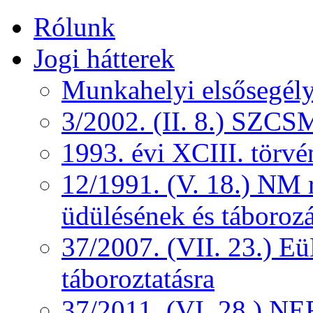
Rólunk
Jogi hátterek
Munkahelyi elsősegély
3/2002. (II. 8.) SZCS
1993. évi XCIII. törv
12/1991. (V. 18.) NM r
üdülésének és táborozá
37/2007. (VII. 23.) 
táboroztatásra
37/2011. (VI. 28.) NEF