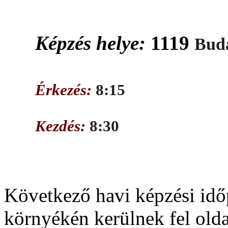
Képzés helye:
1119
Buda
Érkezés:
8:15
Kezdés:
8:30
Következő havi képzési idő
környékén kerülnek fel old