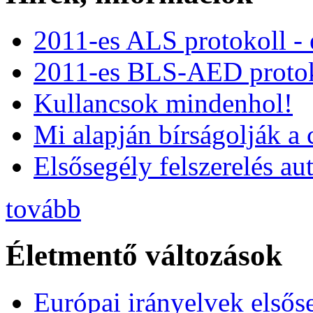
2011-es ALS protokoll -
2011-es BLS-AED protok
Kullancsok mindenhol!
Mi alapján bírságolják a 
Elsősegély felszerelés a
tovább
Életmentő változások
Európai irányelvek elsős