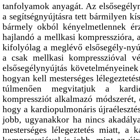
tanfolyamok anyagát. Az elsősegélyny
a segítségnyújtásra tett bármilyen k
bármely okból kényelmetlennek érzi
hajlandó a mellkasi kompresszióra, a
kifolyólag a meglévő elsősegély-nyú
a csak mellkasi kompresszióval vég
elsősegélynyújtás követelményeinek t
hogyan kell mesterséges lélegeztetés
túlmenően megvitatjuk a kardio
kompressziót alkalmazó módszerét, é
hogy a kardiopulmonáris újraélesztés
jobb, ugyanakkor ha nincs akadálya
mesterséges lélegeztetés miatt, a k
kompresszióval is jobb, mint az újr