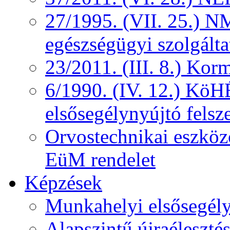
27/1995. (VII. 25.) NM
egészségügyi szolgálta
23/2011. (III. 8.) Kor
6/1990. (IV. 12.) KöH
elsősegélynyújtó felsz
Orvostechnikai eszközö
EüM rendelet
Képzések
Munkahelyi elsősegély
Alapszintű újraélesztés