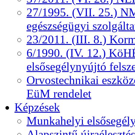
27/1995. (VII. 25.) NM
egészségügyi szolgálta
23/2011. (III. 8.) Kor
6/1990. (IV. 12.) KöH
elsősegélynyújtó felsz
Orvostechnikai eszközö
EüM rendelet
Képzések
Munkahelyi elsősegély
Alapszintű újraélesztés