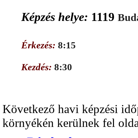
Képzés helye:
1119
Buda
Érkezés:
8:15
Kezdés:
8:30
Következő havi képzési idő
környékén kerülnek fel old