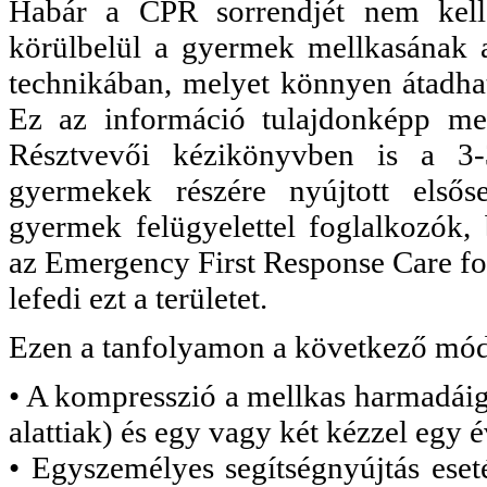
Habár a CPR sorrendjét nem kell
körülbelül a gyermek mellkasának a
technikában, melyet könnyen átadha
Ez az információ tulajdonképp me
Résztvevői kézikönyvben is a 3-
gyermekek részére nyújtott elsőse
gyermek felügyelettel foglalkozók, b
az Emergency First Response Care for
lefedi ezt a területet.
Ezen a tanfolyamon a következő módo
•
A kompresszió a mellkas harmadáig 
alattiak) és egy vagy két kézzel egy é
• Egyszemélyes segítségnyújtás eseté