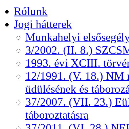
Rólunk
Jogi hátterek
Munkahelyi elsősegély
3/2002. (II. 8.) SZCS
1993. évi XCIII. törv
12/1991. (V. 18.) NM r
üdülésének és táborozá
37/2007. (VII. 23.) 
táboroztatásra
37/2011. (VI. 28.) NEF