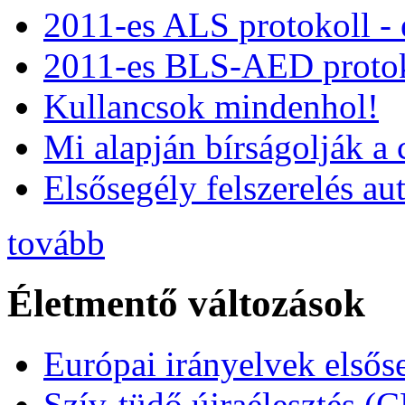
2011-es ALS protokoll -
2011-es BLS-AED protok
Kullancsok mindenhol!
Mi alapján bírságolják a 
Elsősegély felszerelés a
tovább
Életmentő változások
Európai irányelvek elsős
Szív-tüdő újraélesztés (