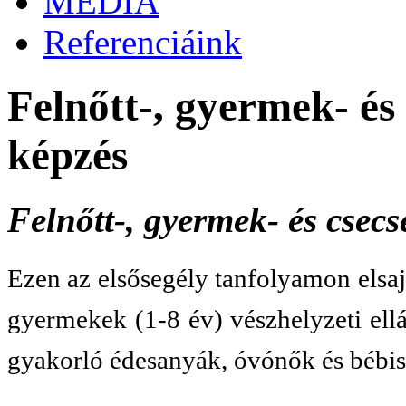
MÉDIA
Referenciáink
Felnőtt-, gyermek- és
képzés
Felnőtt-, gyermek- és csec
Ezen az elsősegély tanfolyamon elsaj
gyermekek (1-8 év
) vészhelyzeti el
gyakorló édesanyák, óvónők és bébisz