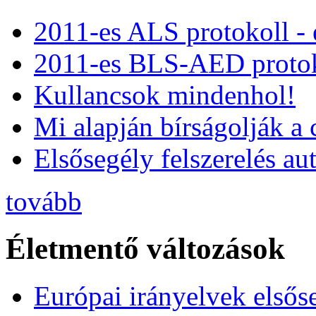
2011-es ALS protokoll -
2011-es BLS-AED protok
Kullancsok mindenhol!
Mi alapján bírságolják a 
Elsősegély felszerelés a
tovább
Életmentő változások
Európai irányelvek elsős