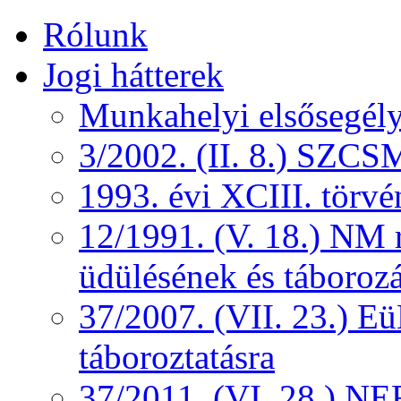
Rólunk
Jogi hátterek
Munkahelyi elsősegély
3/2002. (II. 8.) SZCS
1993. évi XCIII. törv
12/1991. (V. 18.) NM r
üdülésének és táborozá
37/2007. (VII. 23.) 
táboroztatásra
37/2011. (VI. 28.) NEF