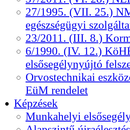
27/1995. (VII. 25.) NM
egészségügyi szolgálta
23/2011. (III. 8.) Kor
6/1990. (IV. 12.) KöH
elsősegélynyújtó felsz
Orvostechnikai eszközö
EüM rendelet
Képzések
Munkahelyi elsősegély
Alapszintű újraélesztés