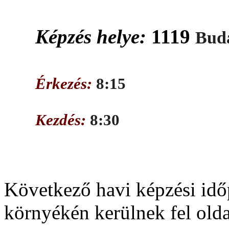
Képzés helye:
1119
Buda
Érkezés:
8:15
Kezdés:
8:30
Következő havi képzési idő
környékén kerülnek fel old