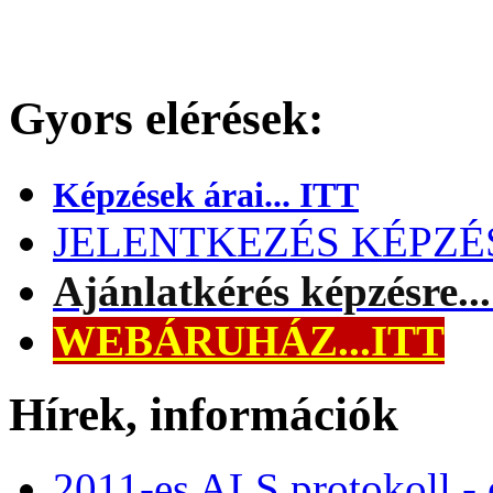
Gyors elérések:
Képzések árai... ITT
JELENTKEZÉS KÉPZÉSR
Ajánlatkérés képzésre..
WEBÁRUHÁZ...ITT
Hírek, információk
2011-es ALS protokoll -