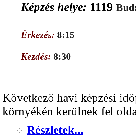
Képzés helye:
1119
Buda
Érkezés:
8:15
Kezdés:
8:30
Következő havi képzési idő
környékén kerülnek fel old
Részletek...