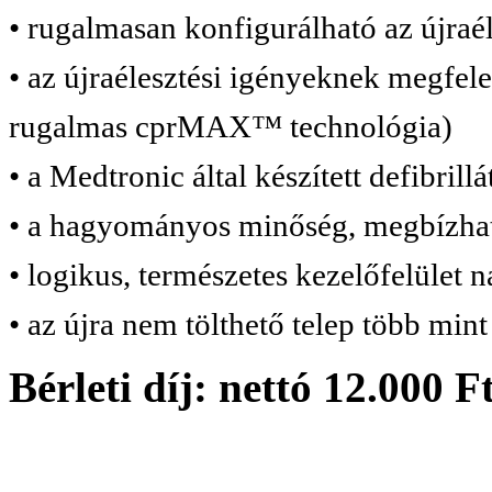
• rugalmasan konfigurálható az újraé
• az újraélesztési igényeknek megfele
rugalmas cprMAX™ technológia)
• a Medtronic által készített defibril
• a hagyományos minőség, megbízható
• logikus, természetes kezelőfelület 
• az újra nem tölthető telep több min
Bérleti díj: nettó 12.000 F