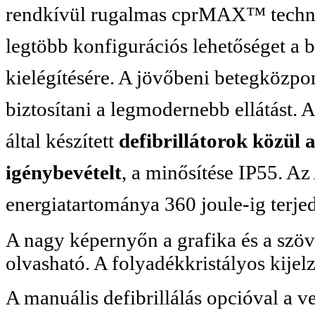
rendkívül rugalmas cprMAX™ technol
legtöbb konfigurációs lehetőséget a 
kielégítésére. A jövőbeni betegközpon
biztosítani a legmodernebb ellátást.
által készített
defibrillátorok közül 
igénybevételt
, a minősítése IP55. 
energiatartománya 360 joule-ig terje
A nagy képernyőn a grafika és a szöve
olvasható. A folyadékkristályos kije
A manuális defibrillálás opcióval a ve