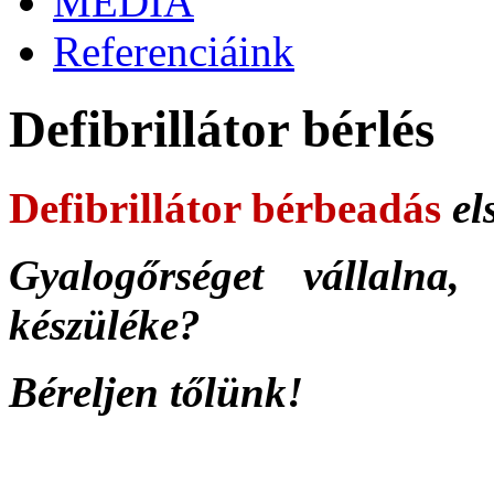
MÉDIA
Referenciáink
Defibrillátor bérlés
Defibrillátor bérbeadás
el
Gyalogőrséget vállalna,
készüléke?
Béreljen tőlünk!