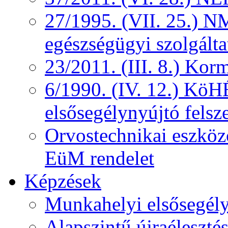
27/1995. (VII. 25.) NM
egészségügyi szolgálta
23/2011. (III. 8.) Kor
6/1990. (IV. 12.) KöH
elsősegélynyújtó felsz
Orvostechnikai eszközö
EüM rendelet
Képzések
Munkahelyi elsősegély
Alapszintű újraélesztés