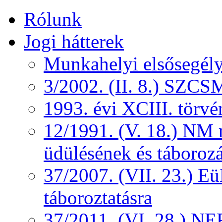
Rólunk
Jogi hátterek
Munkahelyi elsősegély
3/2002. (II. 8.) SZCS
1993. évi XCIII. törv
12/1991. (V. 18.) NM r
üdülésének és táborozá
37/2007. (VII. 23.) 
táboroztatásra
37/2011. (VI. 28.) NEF