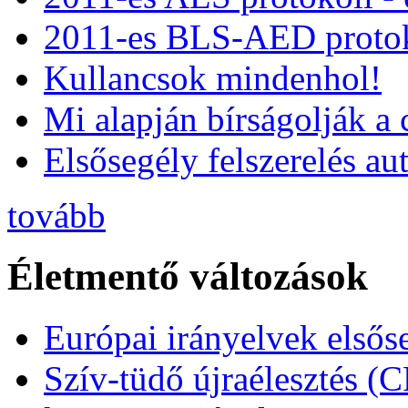
2011-es BLS-AED protok
Kullancsok mindenhol!
Mi alapján bírságolják a 
Elsősegély felszerelés a
tovább
Életmentő változások
Európai irányelvek elsős
Szív-tüdő újraélesztés (