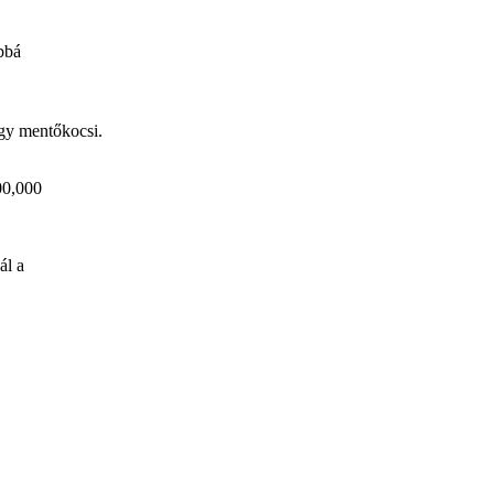
bbá
gy mentőkocsi.
00,000
ál a