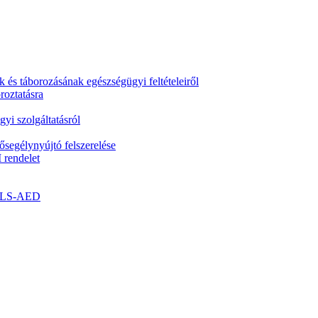
k és táborozásának egészségügyi feltételeiről
roztatásra
yi szolgáltatásról
segélynyújtó felszerelése
 rendelet
- BLS-AED