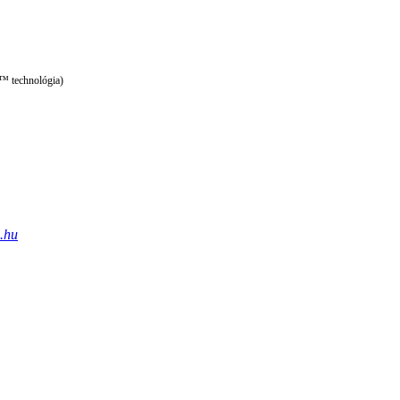
X™ technológia)
.hu