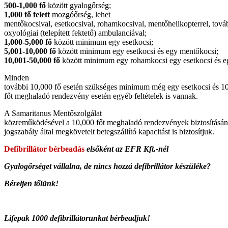
500-1,000 fő
között gyalogőrség;
1,000 fő felett
mozgóőrség, lehet
mentőkocsival, esetkocsival, rohamkocsival, mentőhelikopterrel, tová
oxyológiai (telepített fektető) ambulanciával;
1,000-5,000 fő
között minimum egy esetkocsi;
5,001-10,000 fő
között minimum egy esetkocsi és egy mentőkocsi;
10,001-50,000 fő
között minimum egy rohamkocsi egy esetkocsi és e
Minden
további 10,000 fő esetén szükséges minimum még egy esetkocsi és 1
főt meghaladó rendezvény esetén egyéb feltételek is vannak.
A Samaritanus Mentőszolgálat
közreműködésével a 10,000 főt meghaladó rendezvények biztosításán
jogszabály által megkövetelt betegszállító kapacitást is biztosítjuk.
Defibrillátor bérbeadás
elsőként az EFR Kft.-nél
Gyalogőrséget vállalna, de nincs hozzá defibrillátor készüléke?
Béreljen tőlünk!
Lifepak 1000 defibrillátorunkat bérbeadjuk!