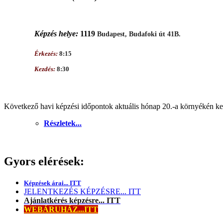
Képzés helye:
1119
Budapest, Budafoki út 41B.
Érkezés:
8:15
Kezdés:
8:30
Következő havi képzési időpontok aktuális hónap 20.-a környékén ker
Részletek...
Gyors elérések:
Képzések árai... ITT
JELENTKEZÉS KÉPZÉSRE... ITT
Ajánlatkérés képzésre... ITT
WEBÁRUHÁZ...ITT