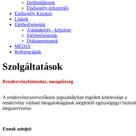
Defibrillátorok
Elsősegély-felszerelés
Elsősegély Kisokos
Linkek
Elérhetőségeink
Ajánlatkérés - képzésre
Elérhetőségeink
Dokumentumok
MÉDIA
Referenciáink
Szolgáltatások
Rendezvénybiztosítás, mozgóőrség
A rendezvényszervezőknek jogszabályban rögzített kötelessége a
rendezvény várható látogatottságának megfelelő egészségügyi biztosí
megszervezése.
Ennek szintjei: