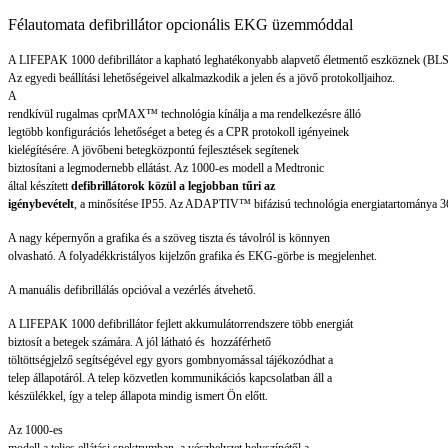
Félautomata defibrillátor opcionális EKG üzemmóddal
A LIFEPAK 1000 defibrillátor a
kapható leghatékonyabb alapvető életmentő eszköznek (BLS)
Az egyedi beállítási lehetőségeivel alkalmazkodik a jelen és a jövő protokolljaihoz.
A
rendkívül rugalmas cprMAX™ technológia kínálja a ma rendelkezésre álló
legtöbb konfigurációs lehetőséget a beteg és a CPR protokoll igényeinek
kielégítésére. A jövőbeni betegközpontú fejlesztések segítenek
biztosítani a legmodernebb ellátást. Az 1000-es modell a Medtronic
által készített
defibrillátorok közül a legjobban tűri az
igénybevételt
, a minősítése IP55. Az ADAPTIV™ bifázisú technológia energiatartománya 360
A nagy képernyőn a grafika és a szöveg tiszta és távolról is könnyen
olvasható. A folyadékkristályos kijelzőn grafika és EKG-görbe is megjelenhet.
A manuális defibrillálás opcióval a vezérlés átvehető.
A LIFEPAK 1000 defibrillátor fejlett akkumulátorrendszere több energiát
biztosít a betegek számára. A jól látható és hozzáférhető
töltöttségjelző segítségével egy gyors gombnyomással tájékozódhat a
telep állapotáról. A telep közvetlen kommunikációs kapcsolatban áll a
készülékkel, így a telep állapota mindig ismert Ön előtt.
Az 1000-es
modell a teljes ellátási spektrumban, a vészhelyzet helyszínétől a