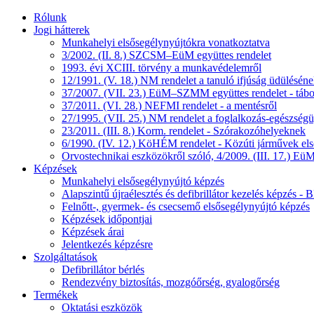
Rólunk
Jogi hátterek
Munkahelyi elsősegélynyújtókra vonatkoztatva
3/2002. (II. 8.) SZCSM–EüM együttes rendelet
1993. évi XCIII. törvény a munkavédelemről
12/1991. (V. 18.) NM rendelet a tanuló ifjúság üdüléséne
37/2007. (VII. 23.) EüM–SZMM együttes rendelet - tábo
37/2011. (VI. 28.) NEFMI rendelet - a mentésről
27/1995. (VII. 25.) NM rendelet a foglalkozás-egészségüg
23/2011. (III. 8.) Korm. rendelet - Szórakozóhelyeknek
6/1990. (IV. 12.) KöHÉM rendelet - Közúti járművek első
Orvostechnikai eszközökről szóló, 4/2009. (III. 17.) EüM
Képzések
Munkahelyi elsősegélynyújtó képzés
Alapszintű újraélesztés és defibrillátor kezelés képzés 
Felnőtt-, gyermek- és csecsemő elsősegélynyújtó képzés
Képzések időpontjai
Képzések árai
Jelentkezés képzésre
Szolgáltatások
Defibrillátor bérlés
Rendezvény biztosítás, mozgóőrség, gyalogőrség
Termékek
Oktatási eszközök