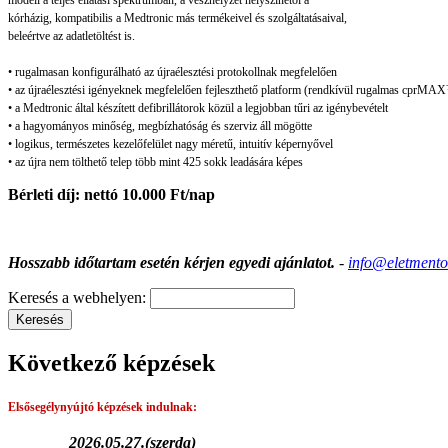
kórházig, kompatibilis a Medtronic más termékeivel és szolgáltatásaival,
beleértve az adatletöltést is.
• rugalmasan konfigurálható az újraélesztési protokollnak megfelelően
• az újraélesztési igényeknek megfelelően fejleszthető platform (rendkívül rugalmas cprMA
• a Medtronic által készített defibrillátorok közül a legjobban tűri az igénybevételt
• a hagyományos minőség, megbízhatóság és szerviz áll mögötte
• logikus, természetes kezelőfelület nagy méretű, intuitív képernyővel
• az újra nem tölthető telep több mint 425 sokk leadására képes
Bérleti díj: nettó 10.000 Ft/nap
Hosszabb időtartam esetén kérjen egyedi ajánlatot.
-
info@eletmento
Keresés a webhelyen:
Következő képzések
Elsősegélynyújtó képzések
indulnak:
2026.05.27.(szerda)