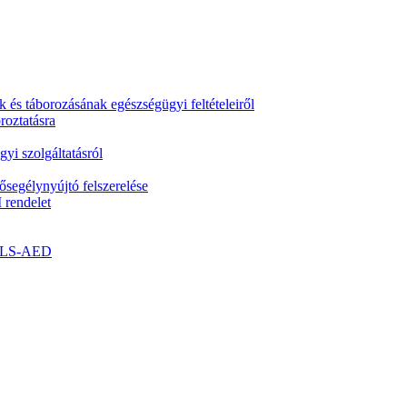
k és táborozásának egészségügyi feltételeiről
roztatásra
yi szolgáltatásról
segélynyújtó felszerelése
 rendelet
- BLS-AED