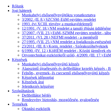
Rólunk
Jogi hátterek
Munkahelyi elsősegélynyújtókra vonatkoztatva
3/2002. (II. 8.) SZCSM–EüM együttes rendelet
1993. évi XCIII. törvény a munkavédelemről
12/1991. (V. 18.) NM rendelet a tanuló ifjúság üdüléséne
37/2007. (VII. 23.) EüM–SZMM együttes rendelet - tábo
37/2011. (VI. 28.) NEFMI rendelet - a mentésről
27/1995. (VII. 25.) NM rendelet a foglalkozás-egészségüg
23/2011. (III. 8.) Korm. rendelet - Szórakozóhelyeknek
6/1990. (IV. 12.) KöHÉM rendelet - Közúti járművek első
Orvostechnikai eszközökről szóló, 4/2009. (III. 17.) EüM
Képzések
Munkahelyi elsősegélynyújtó képzés
Alapszintű újraélesztés és defibrillátor kezelés képzés 
Felnőtt-, gyermek- és csecsemő elsősegélynyújtó képzés
Képzések időpontjai
Képzések árai
Jelentkezés képzésre
Szolgáltatások
Defibrillátor bérlés
Rendezvény biztosítás, mozgóőrség, gyalogőrség
Termékek
Oktatási eszközök