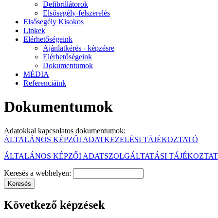
Defibrillátorok
Elsősegély-felszerelés
Elsősegély Kisokos
Linkek
Elérhetőségeink
Ajánlatkérés - képzésre
Elérhetőségeink
Dokumentumok
MÉDIA
Referenciáink
Dokumentumok
Adatokkal kapcsolatos dokumentumok:
ÁLTALÁNOS KÉPZŐI ADATKEZELÉSI TÁJÉKOZTATÓ
ÁLTALÁNOS KÉPZŐI ADATSZOLGÁLTATÁSI TÁJÉKOZTA
Keresés a webhelyen:
Következő képzések