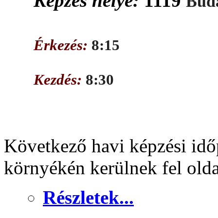
Képzés helye:
1119
Buda
Érkezés:
8:15
Kezdés:
8:30
Következő havi képzési idő
környékén kerülnek fel old
Részletek...