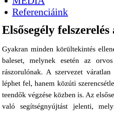
MÉDIA
Referenciáink
Elsősegély felszerelé
Gyakran minden körültekintés ellené
baleset, melynek esetén az orvos
rászorulónak. A szervezet váratla
léphet fel, hanem közúti szerencsét
teendők végzése közben is. Az elsőse
való segítségnyújtást jelenti, mel