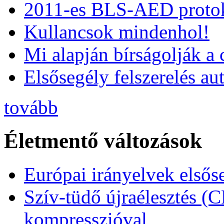
2011-es BLS-AED protok
Kullancsok mindenhol!
Mi alapján bírságolják a 
Elsősegély felszerelés a
tovább
Életmentő változások
Európai irányelvek elsős
Szív-tüdő újraélesztés (
kompresszióval