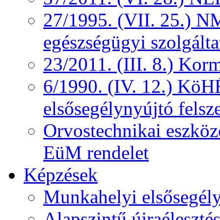
27/1995. (VII. 25.) NM
egészségügyi szolgálta
23/2011. (III. 8.) Kor
6/1990. (IV. 12.) KöH
elsősegélynyújtó felsz
Orvostechnikai eszközö
EüM rendelet
Képzések
Munkahelyi elsősegély
Alapszintű újraélesztés