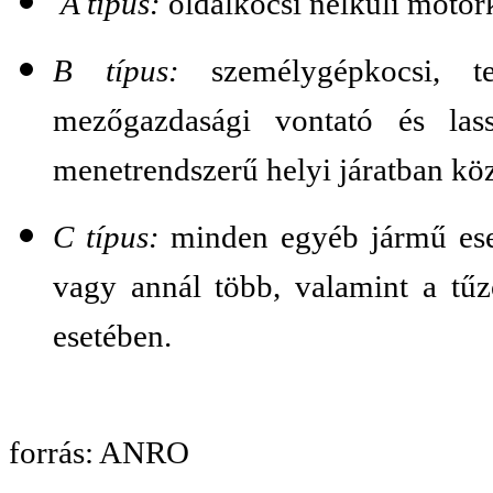
A típus:
oldalkocsi nélküli motork
B típus:
személygépkocsi, teh
mezőgazdasági vontató és lass
menetrendszerű helyi járatban kö
C típus:
minden egyéb jármű eset
vagy annál több, valamint a tűzo
esetében.
forrás: ANRO