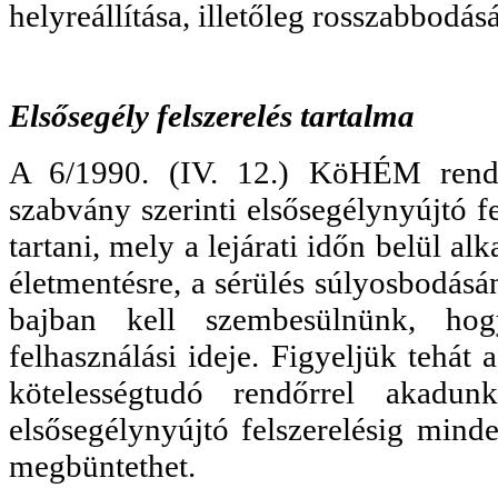
helyreállítása, illetőleg rosszabbod
Elsősegély felszerelés tartalma
A 6/1990. (IV. 12.) KöHÉM rende
szabvány szerinti elsősegélynyújtó fe
tartani, mely a lejárati időn belül a
életmentésre, a sérülés súlyosbodásá
bajban kell szembesülnünk, hog
felhasználási ideje. Figyeljük tehát
kötelességtudó rendőrrel akadu
elsősegélynyújtó felszerelésig minde
megbüntethet.