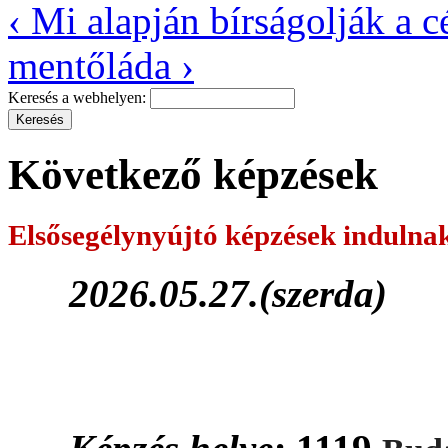
‹ Mi alapján bírságolják a c
mentőláda ›
Keresés a webhelyen:
Következő képzések
Elsősegélynyújtó képzések
indulna
2026.05.27.(szerda)