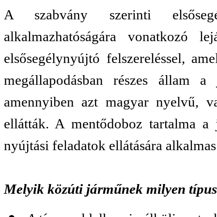
A szabvány szerinti elsősegé
alkalmazhatóságára vonatkozó lej
elsősegélynyújtó felszereléssel, am
megállapodásban részes állam a j
amennyiben azt magyar nyelvű, vag
ellátták. A mentődoboz tartalma a 
nyújtási feladatok ellátására alkalmas
Melyik közúti járműnek milyen típusú 