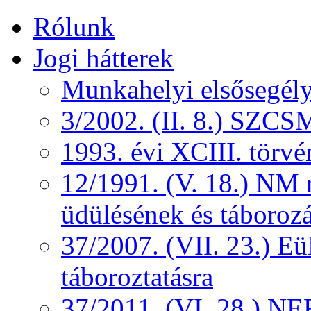
Rólunk
Jogi hátterek
Munkahelyi elsősegély
3/2002. (II. 8.) SZCS
1993. évi XCIII. törv
12/1991. (V. 18.) NM r
üdülésének és táborozá
37/2007. (VII. 23.) 
táboroztatásra
37/2011. (VI. 28.) NEF