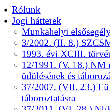
Rólunk
Jogi hátterek
Munkahelyi elsősegély
3/2002. (II. 8.) SZCS
1993. évi XCIII. törv
12/1991. (V. 18.) NM r
üdülésének és táborozá
37/2007. (VII. 23.) 
táboroztatásra
37/2011. (VI. 28.) NEF