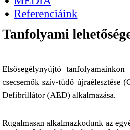
MÉDIA
Referenciáink
Tanfolyami lehetőség
Elsősegélynyújtó tanfolyamainkon 
csecsemők szív-tüdő újraélesztése (
Defibrillátor (AED) alkalmazása.
Rugalmasan alkalmazkodunk az egyén