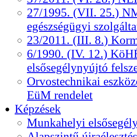
27/1995. (VII. 25.) NM
egészségügyi szolgálta
23/2011. (III. 8.) Kor
6/1990. (IV. 12.) KöH
elsősegélynyújtó felsz
Orvostechnikai eszközö
EüM rendelet
Képzések
Munkahelyi elsősegély
Alapszintű újraélesztés