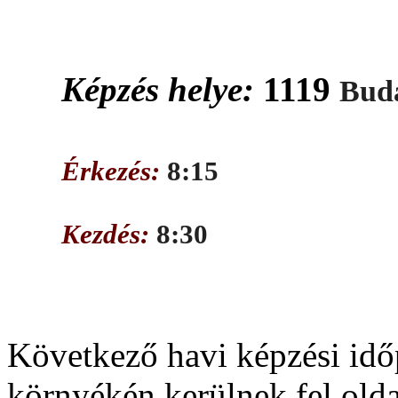
Képzés helye:
1119
Buda
Érkezés:
8:15
Kezdés:
8:30
Következő havi képzési idő
környékén kerülnek fel old