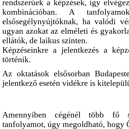
rendszerűek a képzések, így elvégez
kombinációban. A tanfolyam
elsősegélynyújtóknak, ha valódi vé
ugyan azokat az elméleti és gyakorlat
ellátók, de laikus szinten.
Képzéseinkre a jelentkezés a képz
történik.
Az oktatások elsősorban Budapest
jelentkező esetén vidékre is kitelepül
Amennyiben cégénél több fő sze
tanfolyamot, úgy megoldható, hogy 