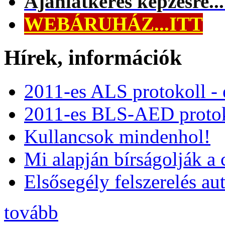
Ajánlatkérés képzésre..
WEBÁRUHÁZ...ITT
Hírek, információk
2011-es ALS protokoll -
2011-es BLS-AED protok
Kullancsok mindenhol!
Mi alapján bírságolják a 
Elsősegély felszerelés a
tovább