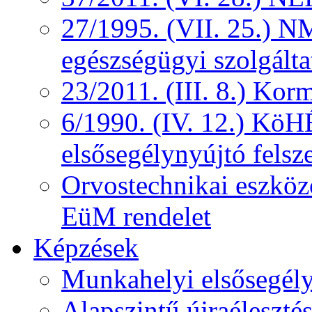
27/1995. (VII. 25.) NM
egészségügyi szolgálta
23/2011. (III. 8.) Kor
6/1990. (IV. 12.) KöH
elsősegélynyújtó felsz
Orvostechnikai eszközö
EüM rendelet
Képzések
Munkahelyi elsősegély
Alapszintű újraélesztés