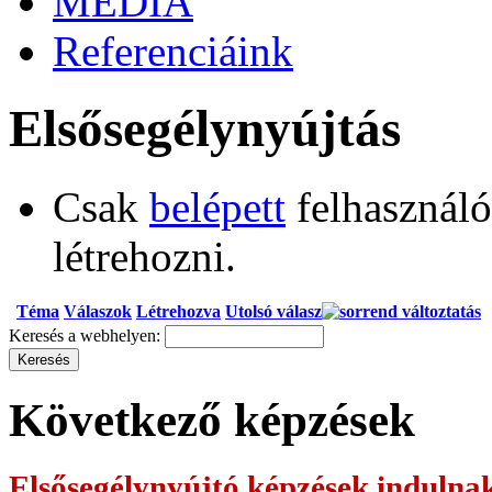
MÉDIA
Referenciáink
Elsősegélynyújtás
Csak
belépett
felhasználó
létrehozni.
Téma
Válaszok
Létrehozva
Utolsó válasz
Keresés a webhelyen:
Következő képzések
Elsősegélynyújtó képzések
indulna