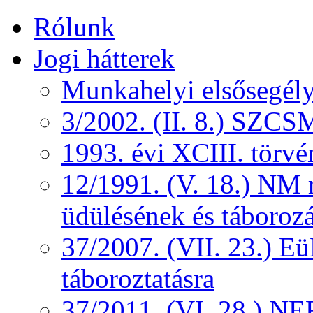
Rólunk
Jogi hátterek
Munkahelyi elsősegély
3/2002. (II. 8.) SZCS
1993. évi XCIII. törv
12/1991. (V. 18.) NM r
üdülésének és táborozá
37/2007. (VII. 23.) 
táboroztatásra
37/2011. (VI. 28.) NEF